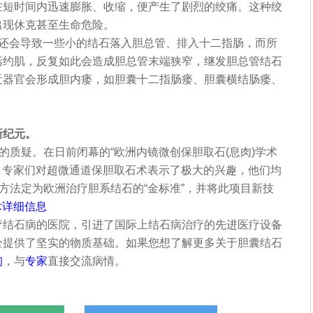
在短时间内迅速膨胀、收缩，便产生了剧烈的绞痛。这种绞
出现休克甚至生命危险。
还会导致一些小的结石落入胆总管、排入十二指肠，而所
括约肌，反复如此会造成胆总管末端狭窄，继发胆总管结石
近器官会形成胆内瘘，如胆囊十二指肠瘘、胆囊横结肠瘘、
新纪元。
质疑。在日前闭幕的“欧洲内镜微创保胆取石(息肉)学术
上，专家们对超微通道保胆取石术表示了极大的兴趣，他们均
方法定为欧洲治疗胆系结石的“金标准”，并将此项目新技
术详细信息
疗结石病的医院，引进了国际上结石病治疗的先进医疗设备
全提供了坚实的物质基础。如果您想了解更多关于胆囊结石
询
，与
专家
直接交流病情。