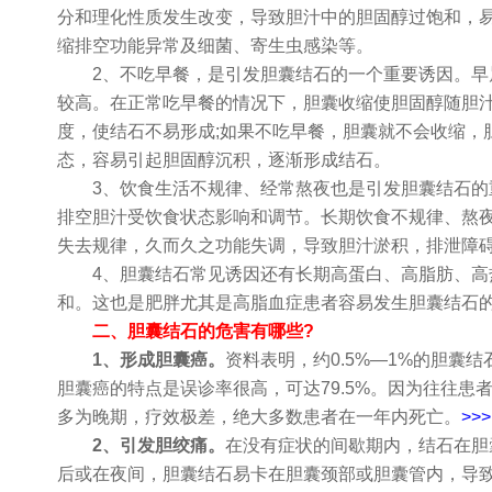
分和理化性质发生改变，导致胆汁中的胆固醇过饱和，易
缩排空功能异常及细菌、寄生虫感染等。
2、不吃早餐，是引发胆囊结石的一个重要诱因。早
较高。在正常吃早餐的情况下，胆囊收缩使胆固醇随胆
度，使结石不易形成;如果不吃早餐，胆囊就不会收缩，
态，容易引起胆固醇沉积，逐渐形成结石。
3、饮食生活不规律、经常熬夜也是引发胆囊结石的
排空胆汁受饮食状态影响和调节。长期饮食不规律、熬
失去规律，久而久之功能失调，导致胆汁淤积，排泄障
4、胆囊结石常见诱因还有长期高蛋白、高脂肪、高
和。这也是肥胖尤其是高脂血症患者容易发生胆囊结石
二、胆囊结石的危害有哪些?
1、形成胆囊癌。
资料表明，约0.5%—1%的胆囊
胆囊癌的特点是误诊率很高，可达79.5%。因为往往
多为晚期，疗效极差，绝大多数患者在一年内死亡。
>
2、引发胆绞痛。
在没有症状的间歇期内，结石在胆
后或在夜间，胆囊结石易卡在胆囊颈部或胆囊管内，导