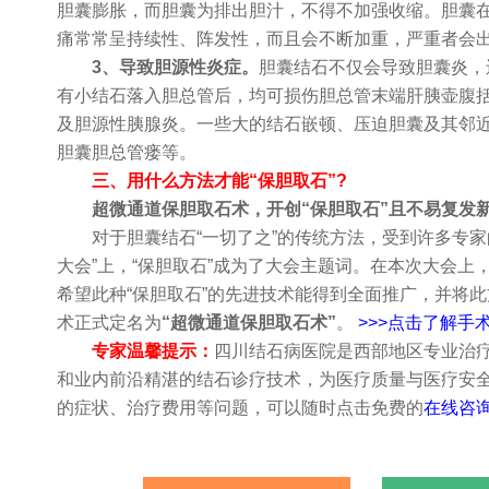
胆囊膨胀，而胆囊为排出胆汁，不得不加强收缩。胆囊
痛常常呈持续性、阵发性，而且会不断加重，严重者会
3、导致胆源性炎症。
胆囊结石不仅会导致胆囊炎，
有小结石落入胆总管后，均可损伤胆总管末端肝胰壶腹
及胆源性胰腺炎。一些大的结石嵌顿、压迫胆囊及其邻
胆囊胆总管瘘等。
三、用什么方法才能“保胆取石”?
超微通道保胆取石术，开创“保胆取石”且不易复发
对于胆囊结石“一切了之”的传统方法，受到许多专家的
大会”上，“保胆取石”成为了大会主题词。在本次大会
希望此种“保胆取石”的先进技术能得到全面推广，并将此
术正式定名为
“超微通道保胆取石术”
。
>>>点击了解手
专家温馨提示：
四川结石病医院是西部地区专业治
和业内前沿精湛的结石诊疗技术，为医疗质量与医疗安
的症状、治疗费用等问题，可以随时点击免费的
在线咨