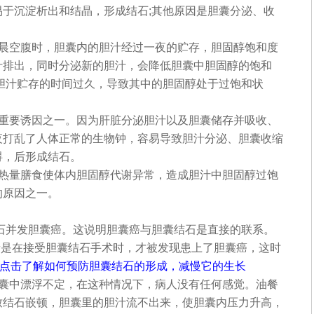
于沉淀析出和结晶，形成结石;其他原因是胆囊分泌、收
晨空腹时，胆囊内的胆汁经过一夜的贮存，胆固醇饱和度
汁排出，同时分泌新的胆汁，会降低胆囊中胆固醇的饱和
胆汁贮存的时间过久，导致其中的胆固醇处于过饱和状
重要诱因之一。因为肝脏分泌胆汁以及胆囊储存并吸收、
夜打乱了人体正常的生物钟，容易导致胆汁分泌、胆囊收缩
碍，后形成结石。
热量膳食使体内胆固醇代谢异常，造成胆汁中胆固醇过饱
的原因之一。
结石并发胆囊癌。这说明胆囊癌与胆囊结石是直接的联系。
患者是在接受胆囊结石手术时，才被发现患上了胆囊癌，这时
>>点击了解如何预防胆囊结石的形成，减慢它的生长
囊中漂浮不定，在这种情况下，病人没有任何感觉。油餐
致结石嵌顿，胆囊里的胆汁流不出来，使胆囊内压力升高，